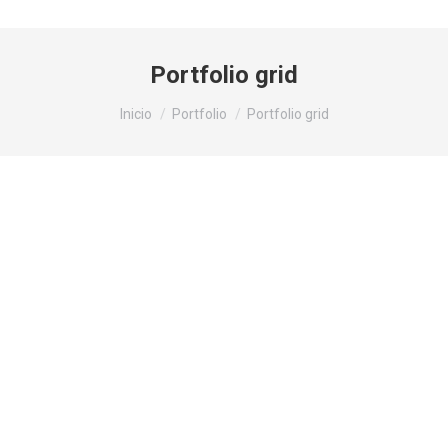
Portfolio grid
Estás aquí:
Inicio
Portfolio
Portfolio grid