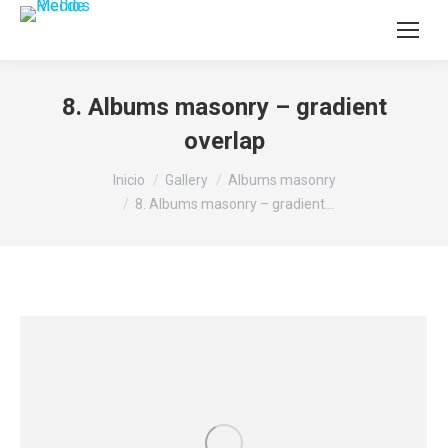
8. Albums masonry – gradient
overlap
Estás aquí:
Inicio
Gallery
Albums masonry
8. Albums masonry – gradient…